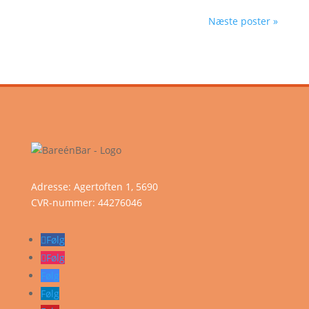
Næste poster »
Adresse: Agertoften 1, 5690
CVR-nummer:
44276046
Følg
Følg
Følg
Følg