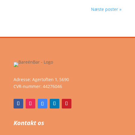
Næste poster »
Adresse: Agertoften 1, 5690
CVR-nummer:
44276046
Kontakt os