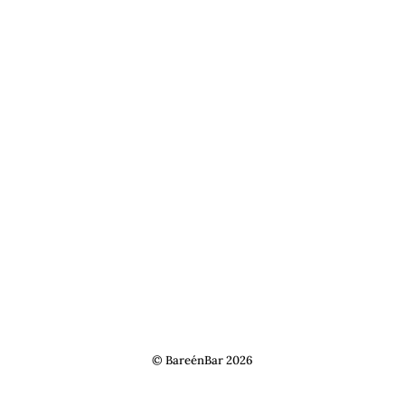
Handelsbetingelser
Inspiration
Om os
Kontakt
Privatlivspolitik
© BareénBar 2026