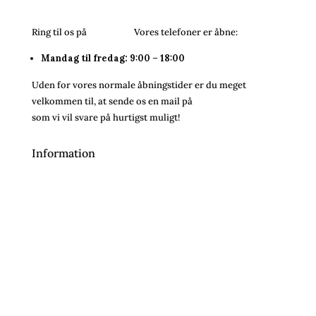
Ring til os på
26243054.
Vores telefoner er åbne:
Mandag til fredag: 9:00 – 18:00
Uden for vores normale åbningstider er du meget
velkommen til, at sende os en mail på
info@bareenbar.dk
som vi vil svare på hurtigst muligt!
Information
Handelsbetingelser
Inspiration
Om os
Kontakt
Privatlivspolitik