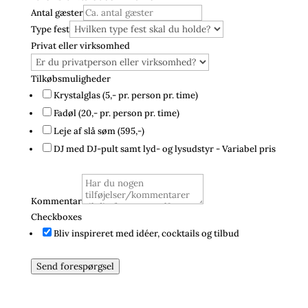
Antal gæster
Type fest
Privat eller virksomhed
baren
Tilkøbsmuligheder
Privat
Krystalglas (5,- pr. person pr. time)
Telefon
Fadøl (20,- pr. person pr. time)
Leje af slå søm (595,-)
DJ med DJ-pult samt lyd- og lysudstyr - Variabel pris
Kommentar
Checkboxes
Bliv inspireret med idéer, cocktails og tilbud
Send forespørgsel