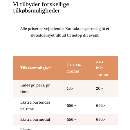
Vi tilbyder forskellige
tilkøbsmuligheder
Alle priser er vejledende. Kontakt os gerne og få et
skræddersyet tilbud til netop dit event.
Pris
Pris ex.
Tilkøbsmulighed
inkl.
moms
moms
Fadøl pr. pers. pr.
16,-
20,-
time
Ekstra bartender
556,-
695,-
pr. time
Ekstra barmodul
556,-
695,-
Ekstra