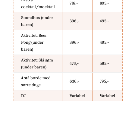
716,-
895,-
cocktail/mocktail
Soundbox (under
396,-
495,-
baren)
Aktivitet: Beer
Pong (under
396,-
495,-
baren)
Aktivitet: Slå søm
476,-
595,-
(under baren)
4 stå borde med
636,-
795,-
sorte duge
DJ
Variabel
Variabel