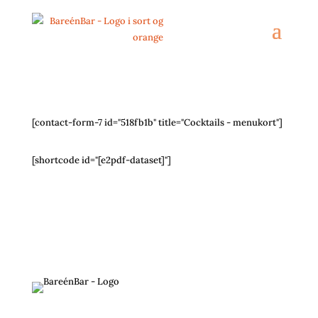
[contact-form-7 id="518fb1b" title="Cocktails - menukort"]
[shortcode id="[e2pdf-dataset]"]