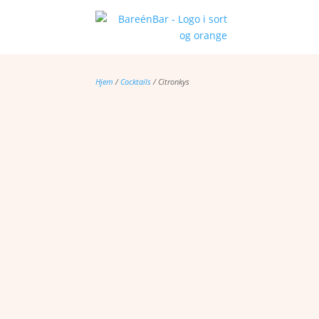
Hjem
/
Cocktails
/ Citronkys