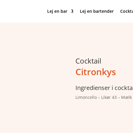
Lej en bar
Lej en bartender
Cockta
Cocktail
Citronkys
Ingredienser i cockta
Limoncello – Likør 43 – Mælk 