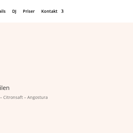
ils
DJ
Priser
Kontakt
Få et tilbud
ilen
– Citronsaft – Angostura