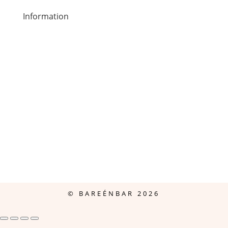
Information
Handelsbetingelser
Inspiration
Om os
Kontakt
Privatlivspolitik
© BAREÉNBAR 2026