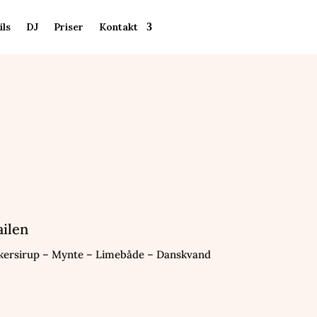
ils
DJ
Priser
Kontakt
Få et tilbud
ailen
kersirup – Mynte – Limebåde – Danskvand