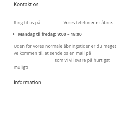
Kontakt os
Ring til os på
26243054.
Vores telefoner er åbne:
Mandag til fredag: 9:00 – 18:00
Uden for vores normale åbningstider er du meget
velkommen til, at sende os en mail på
info@bareenbar.dk
som vi vil svare på hurtigst
muligt!
Information
Handelsbetingelser
Inspiration
Om os
Kontakt
Privatlivspolitik