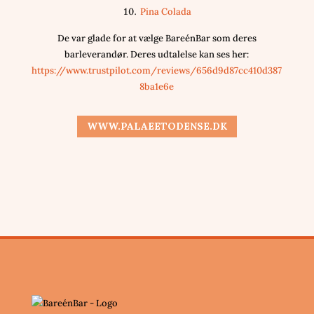
Pina Colada
De var glade for at vælge BareénBar som deres
barleverandør. Deres udtalelse kan ses her:
https://www.trustpilot.com/reviews/656d9d87cc410d387
8ba1e6e
WWW.PALAEETODENSE.DK