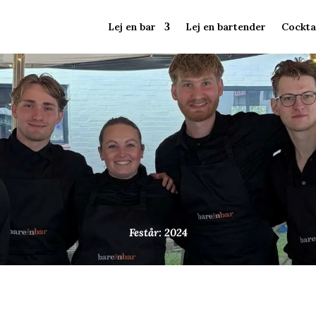
Lej en bar
Lej en bartender
Cockta
Festår: 2024