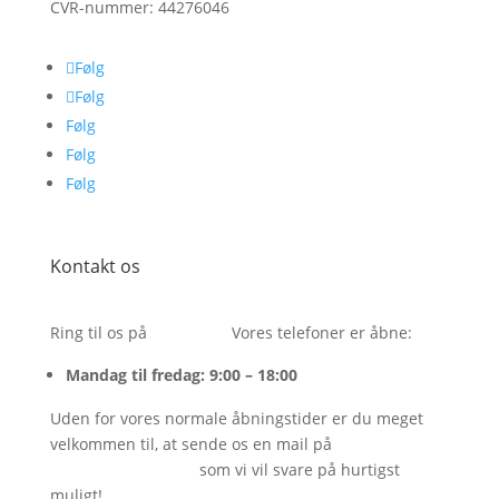
CVR-nummer:
44276046
Følg
Følg
Følg
Følg
Følg
Kontakt os
Ring til os på
26243054.
Vores telefoner er åbne:
Mandag til fredag: 9:00 – 18:00
Uden for vores normale åbningstider er du meget
velkommen til, at sende os en mail på
info@bareenbar.dk
som vi vil svare på hurtigst
muligt!