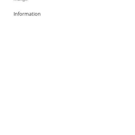
Information
Handelsbetingelser
Inspiration
Om os
Kontakt
Privatlivspolitik