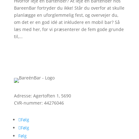
Hvorfor leje en bartender? At leje en bartender hos
BareenBar fortryder du ikke! Står du overfor at skulle
planlægge en uforglemmelig fest, og overvejer du,
om det er en god idé at inkludere en mobil bar? Så
læs med her, for vi præsenterer de fem gode grunde
til,...
Adresse: Agertoften 1, 5690
CVR-nummer:
44276046
Følg
Følg
Følg