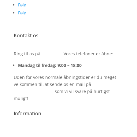
Følg
Følg
Kontakt os
Ring til os på
26243054.
Vores telefoner er åbne:
Mandag til fredag: 9:00 – 18:00
Uden for vores normale åbningstider er du meget
velkommen til, at sende os en mail på
info@bareenbar.dk
som vi vil svare på hurtigst
muligt!
Information
Handelsbetingelser