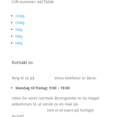
CVR-nummer:
44276046
Følg
Følg
Følg
Følg
Følg
Kontakt os
Ring til os på
26243054.
Vores telefoner er åbne:
Mandag til fredag: 9:00 – 18:00
Uden for vores normale åbningstider er du meget
velkommen til, at sende os en mail på
info@bareenbar.dk
som vi vil svare på hurtigst
muligt!