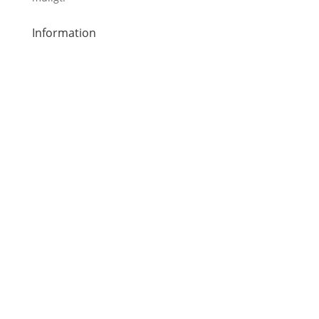
Information
Handelsbetingelser
Inspiration
Om os
Kontakt
Privatlivspolitik