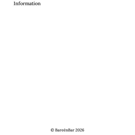
Information
Handelsbetingelser
Inspiration
Om os
Kontakt
Privatlivspolitik
© BareénBar 2026