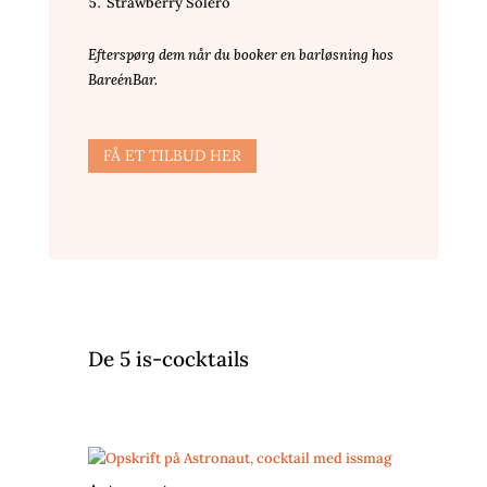
Strawberry Solero
Efterspørg dem når du booker en barløsning hos
BareénBar.
FÅ ET TILBUD HER
De 5 is-cocktails