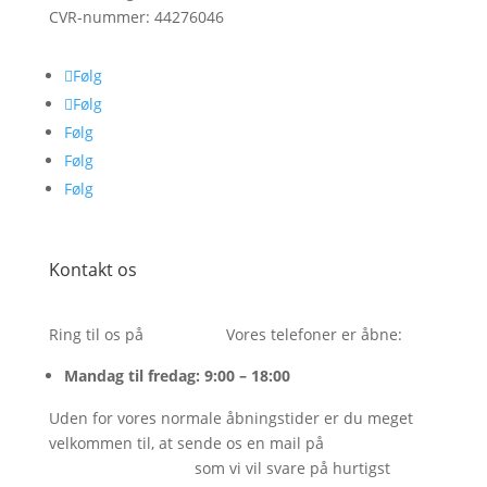
CVR-nummer:
44276046
Følg
Følg
Følg
Følg
Følg
Kontakt os
Ring til os på
26243054.
Vores telefoner er åbne:
Mandag til fredag: 9:00 – 18:00
Uden for vores normale åbningstider er du meget
velkommen til, at sende os en mail på
info@bareenbar.dk
som vi vil svare på hurtigst