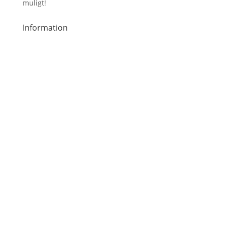
muligt!
Information
Handelsbetingelser
Inspiration
Om os
Kontakt
Privatlivspolitik