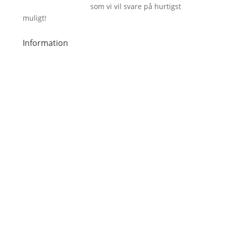
info@bareenbar.dk
som vi vil svare på hurtigst
muligt!
Information
Handelsbetingelser
Inspiration
Om os
Kontakt
Privatlivspolitik